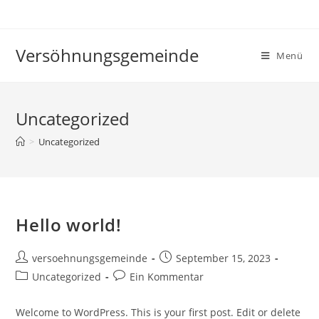
Zum
Inhalt
springen
Versöhnungsgemeinde
Menü
Uncategorized
>
Uncategorized
Hello world!
Beitrags-
Beitrag
versoehnungsgemeinde
September 15, 2023
Autor:
veröffentlicht:
Beitrags-
Beitrags-
Uncategorized
Ein Kommentar
Kategorie:
Kommentare:
Welcome to WordPress. This is your first post. Edit or delete